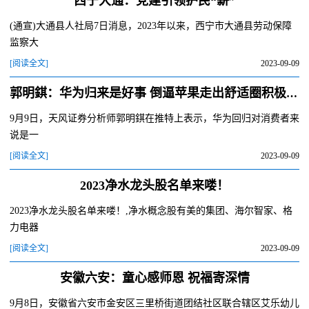
西宁大通：党建引领护民“薪”
(通宣)大通县人社局7日消息，2023年以来，西宁市大通县劳动保障
监察大
[阅读全文]
2023-09-09
郭明錤：华为归来是好事 倒逼苹果走出舒适圈积极创新
9月9日，天风证券分析师郭明錤在推特上表示，华为回归对消费者来
说是一
[阅读全文]
2023-09-09
2023净水龙头股名单来喽！
2023净水龙头股名单来喽！,净水概念股有美的集团、海尔智家、格
力电器
[阅读全文]
2023-09-09
安徽六安：童心感师恩 祝福寄深情
9月8日，安徽省六安市金安区三里桥街道团结社区联合辖区艾乐幼儿