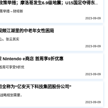
早财经丨证监会：研究出台更多务实、管用的政策举措；摩洛哥发生6.9级地震；U15国足夺得东亚杯冠军
策举措→财经新
2023-09-09
短视频江湖里的中老年女性困局
开心。张云其实
2023-09-09
intendo e商店 首周享9折优惠
，首周可享受9折优
2023-09-09
更公司全称为“亿安天下科技集团股份公司”
和战略规划需要，
2023-09-09