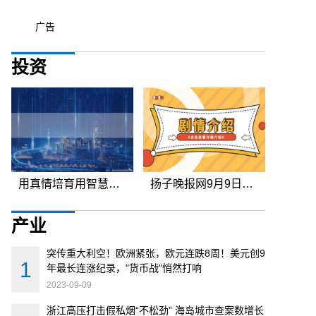
广告
投资
用真情培育用智慧灌溉用平凡造就不平凡知音故里有这样一群班主任---□
扬子晚报网9月9日讯（记者 范晓林）据中国证监会消息，证监会近日
产业
突传重大利空！欧洲紧张，欧元连跌8周！美元创9
年最长连涨纪录，"货币战"悄然打响
2023-09-09
浙江高压打击假私烟“不松劲” 海岛城市查案数增长