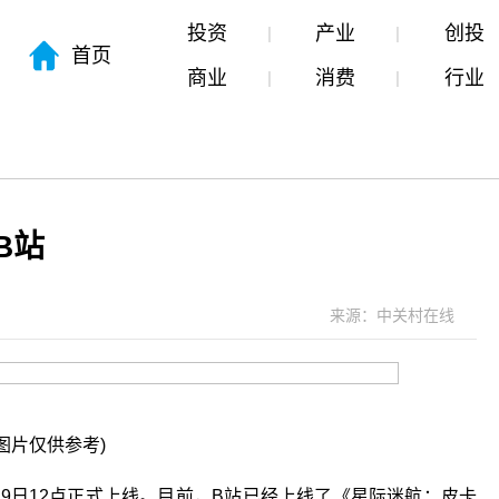
投资
产业
创投
首页
商业
消费
行业
B站
来源：中关村在线
图片仅供参考)
9日12点正式上线。目前，B站已经上线了《星际迷航：皮卡