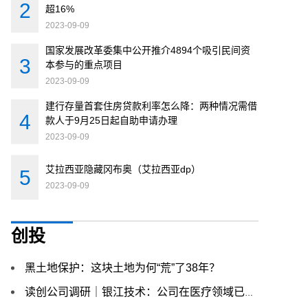
超16%
2023-09-09
国家发展改革委集中公开推介4894个吸引民间资
本参与的重点项目
2023-09-09
建行存量首套住房贷款利率怎么降：两种情况需借
款人于9月25日起自助申请办理
2023-09-09
艾拉西亚隐藏冈布奥（艾拉西亚dp）
2023-09-09
创投
黑土地保护：这块土地为何“荒”了38年？
读创公司调研｜银江技术：公司在医疗领域已形成全域健康生态链 与华为合作积累了众多大型成功案例